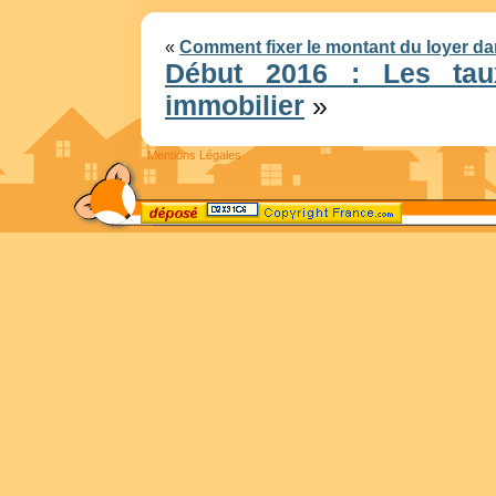
«
Comment fixer le montant du loyer dan
Début 2016 : Les taux
immobilier
»
Mentions Légales