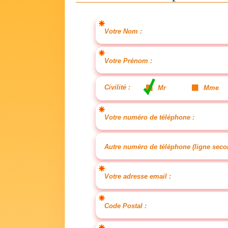
Votre Nom :
Votre Prénom :
Civilité :
Mr
Mme
Votre numéro de téléphone :
Autre numéro de téléphone (ligne secon
Votre adresse email :
Code Postal :