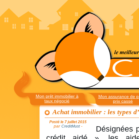
Mon prêt immobilier à
Mon assurance de pr
taux négocié
prix cassé
Achat immobilier : les types d
Posté le 7 juillet 2015
par
-
CreditMust
Désignées p
crédit aidé », les aide