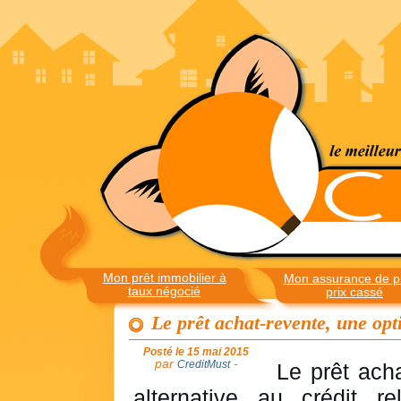
Mon prêt immobilier à
Mon assurance de pr
taux négocié
prix cassé
Le prêt achat-revente, une opt
Posté le 15 mai 2015
par
-
CreditMust
Le prêt ach
alternative au crédit r