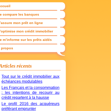
ccueil
e compare les banques
’assure mon prêt en ligne
’optimise mon crédit immobilier
e m’informe sur les prêts aidés
 propos
Articles récents
Tout sur le crédit immobilier aux
échéances modulables
Les Français et la consommation
: les intentions de recourir au
crédit repartent à la hausse
Le profil 2016 des acquéreurs
préférant emprunter