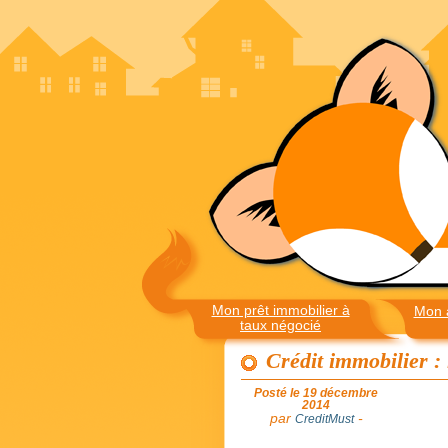
Mon prêt immobilier à
Mon 
taux négocié
Crédit immobilier : l
Posté le 19 décembre
2014
par
-
CreditMust