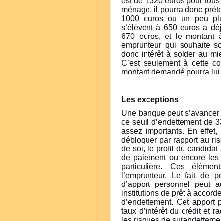
est de 1320 euros pour tous l
ménage, il pourra donc prét
1000 euros ou un peu plus
s’élèvent à 650 euros a dé
670 euros, et le montant 
emprunteur qui souhaite so
donc intérêt à solder au m
C’est seulement à cette co
montant demandé pourra lui 
Les exceptions
Une banque peut s’avancer 
ce seuil d’endettement de 3
assez importants. En effet
débloquer par rapport au ri
de soi, le profil du candidat
de paiement ou encore les 
particulière. Ces élémen
l’emprunteur. Le fait de
d’apport personnel peut a
institutions de prêt à accor
d’endettement. Cet apport 
taux d’intérêt du crédit et 
les risques de surendettemen