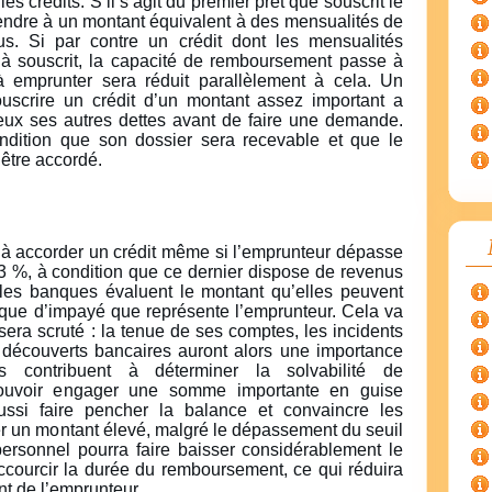
es crédits. S’il s’agit du premier prêt que souscrit le
endre à un montant équivalent à des mensualités de
. Si par contre un crédit dont les mensualités
jà souscrit, la capacité de remboursement passe à
à emprunter sera réduit parallèlement à cela. Un
uscrire un crédit d’un montant assez important a
ieux ses autres dettes avant de faire une demande.
ndition que son dossier sera recevable et que le
être accordé.
à accorder un crédit même si l’emprunteur dépasse
3 %, à condition que ce dernier dispose de revenus
, les banques évaluent le montant qu’elles peuvent
sque d’impayé que représente l’emprunteur. Cela va
 sera scruté : la tenue de ses comptes, les incidents
découverts bancaires auront alors une importance
ts contribuent à déterminer la solvabilité de
 pouvoir engager une somme importante en guise
ussi faire pencher la balance et convaincre les
der un montant élevé, malgré le dépassement du seuil
personnel pourra faire baisser considérablement le
raccourcir la durée du remboursement, ce qui réduira
t de l’emprunteur.