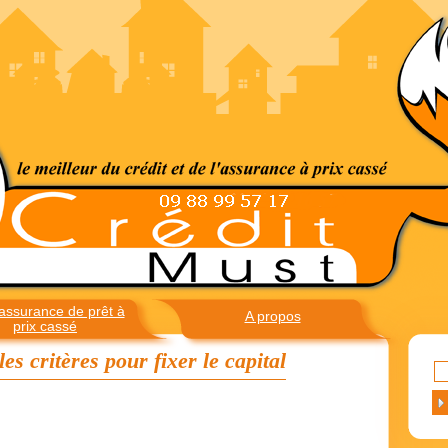
assurance de prêt à
A propos
prix cassé
es critères pour fixer le capital