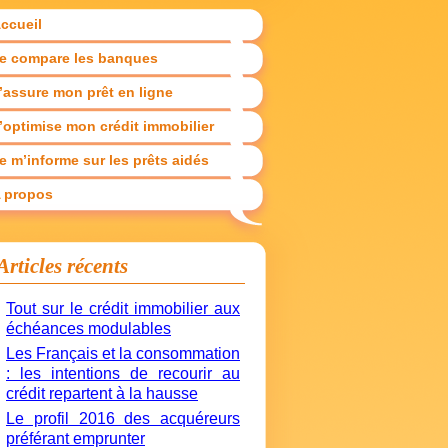
ccueil
e compare les banques
’assure mon prêt en ligne
’optimise mon crédit immobilier
e m’informe sur les prêts aidés
 propos
Articles récents
Tout sur le crédit immobilier aux
échéances modulables
Les Français et la consommation
: les intentions de recourir au
crédit repartent à la hausse
Le profil 2016 des acquéreurs
préférant emprunter