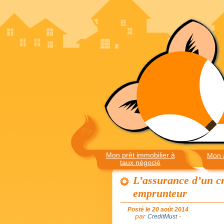
Mon prêt immobilier à
Mon 
taux négocié
L’assurance d’un cr
emprunteur
Posté le 20 août 2014
par
-
CreditMust