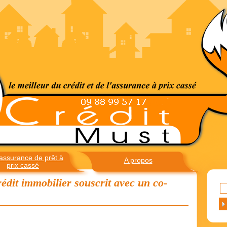
assurance de prêt à
A propos
prix cassé
édit immobilier souscrit avec un co-