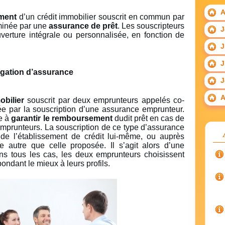
A
ment
d’un crédit immobilier souscrit en commun par
minée par une
assurance de prêt
. Les souscripteurs
J
verture intégrale ou personnalisée, en fonction de
J
J
gation d’assurance
J
A
obilier
souscrit par deux emprunteurs appelés co-
ée par la souscription d’une assurance emprunteur.
ée à
garantir le remboursement
dudit prêt en cas de
mprunteurs. La souscription de ce type d’assurance
 de l’établissement de crédit lui-même, ou auprès
 autre que celle proposée. Il s’agit alors d’une
ns tous les cas, les deux emprunteurs choisissent
ndant le mieux à leurs profils.