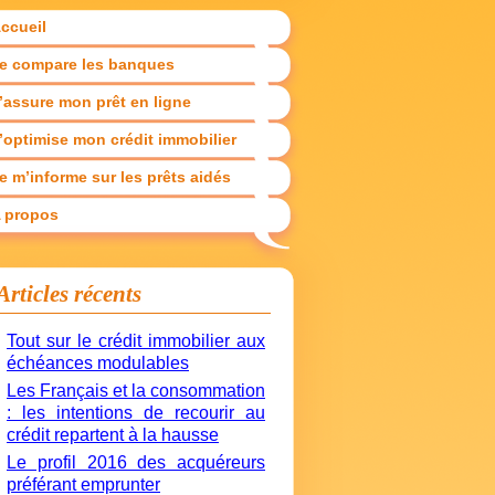
ccueil
e compare les banques
’assure mon prêt en ligne
’optimise mon crédit immobilier
e m’informe sur les prêts aidés
 propos
Articles récents
Tout sur le crédit immobilier aux
échéances modulables
Les Français et la consommation
: les intentions de recourir au
crédit repartent à la hausse
Le profil 2016 des acquéreurs
préférant emprunter