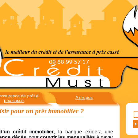
assurance de prêt à
A propos
prix cassé
isir pour un prêt immobilier ?
d’un crédit immobilier
, la banque exigera une
ance décès
, pour
couvrir les mensualités
à payer