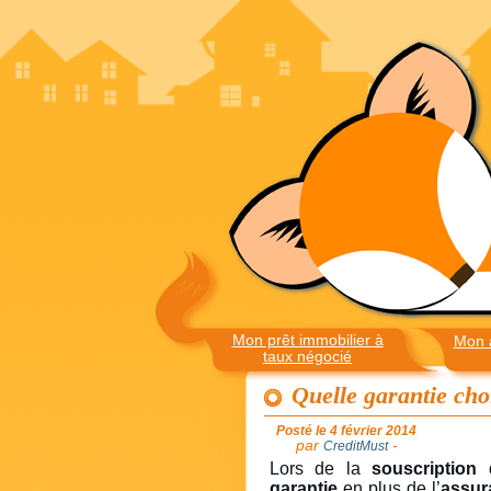
Mon prêt immobilier à
Mon 
taux négocié
Quelle garantie cho
Posté le 4 février 2014
par
-
CreditMust
Lors de la
souscription 
garantie
en plus de l’
assur