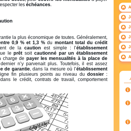
respecter les
échéances
.
A
J
aution
J
J
arantie la plus économique de toutes. Généralement,
entre 0,9 % et 1,3 %
du
montant total du crédit
J
ment de la
caution
est simple : l’
établissement
que le
prêt
soit
cautionné par un établissement
A
a charge de
payer les mensualités à la place de
ernier n’y parvenait plus. Toutefois, il est assez
pe de garantie
, dans la mesure où l’
établissement
gne fin plusieurs points au niveau du
dossier
:
dans le crédit, contrats de travail, comportement