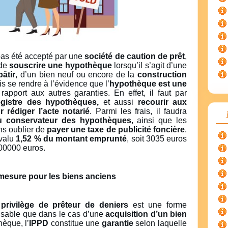
as été accepté par une
société de caution de prêt
,
de
souscrire une hypothèque
lorsqu’il s’agit d’une
bâtir
, d’un bien neuf ou encore de la
construction
fois se rendre à l’évidence que l’
hypothèque est une
rapport aux autres garanties. En effet, il faut par
egistre des hypothèques,
et aussi
recourir aux
 rédiger l’acte notarié
. Parmi les frais, il faudra
du conservateur des hypothèques
, ainsi que les
ns oublier de
payer une taxe de publicité foncière
.
valu
1,52 % du montant emprunté
, soit 3035 euros
200000 euros.
 mesure pour les biens anciens
privilège de prêteur de deniers
est une forme
ilisable que dans le cas d’une
acquisition d’un bien
èque, l’
IPPD
constitue une
garantie
selon laquelle