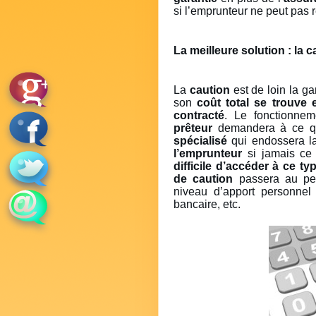
si l’emprunteur ne peut pas 
La meilleure solution : la c
La
caution
est de loin la g
son
coût total se trouve 
contracté
. Le fonctionne
prêteur
demandera à ce 
spécialisé
qui endossera l
l’emprunteur
si jamais ce d
difficile d’accéder à ce ty
de caution
passera au pei
niveau d’apport personnel 
bancaire, etc.