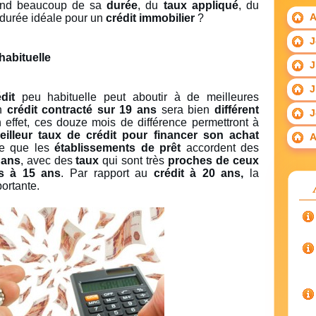
nd beaucoup de sa
durée
, du
taux appliqué
, du
A
a durée idéale pour un
crédit immobilier
?
J
habituelle
J
J
dit
peu habituelle peut aboutir à de meilleures
n
crédit contracté sur 19 ans
sera bien
différent
J
n effet, ces douze mois de différence permettront à
illeur taux de crédit pour financer son achat
A
are que les
établissements de prêt
accordent des
 ans
, avec des
taux
qui sont très
proches de ceux
ts à 15 ans
. Par rapport au
crédit à 20 ans,
la
ortante.