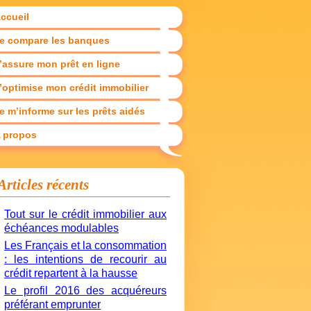
ccueil
e compare les banques
’assure mon prêt en ligne
’optimise mon crédit immobilier
e m’informe sur les prêts aidés
 propos
Articles récents
Tout sur le crédit immobilier aux
échéances modulables
Les Français et la consommation
: les intentions de recourir au
crédit repartent à la hausse
Le profil 2016 des acquéreurs
préférant emprunter