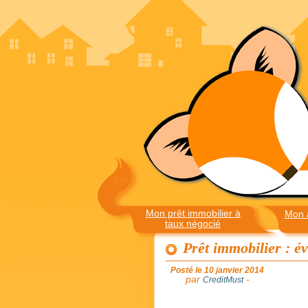
Mon prêt immobilier à
Mon 
taux négocié
Prêt immobilier : é
Posté le 10 janvier 2014
par
-
CreditMust