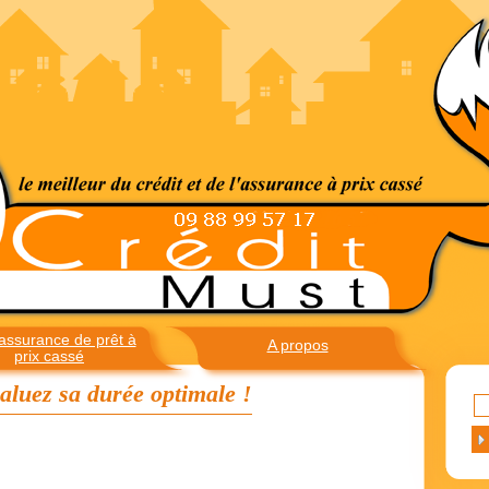
assurance de prêt à
A propos
prix cassé
valuez sa durée optimale !