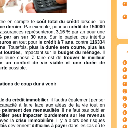
ndre en compte le
coût total du crédit
lorsque l’on
ce dernier
. Par exemple, pour un
crédit de 150000
es assurances représenteront
3,16 %
par an pour une
% par an sur 30 ans
. Sur le papier, ces intérêts
euros
en tout pour le
crédit à 7 ans
, contre
116334
ans
. Toutefois,
plus la durée sera courte
,
plus les
t lourdes
, impactant sur le
budget du ménage
. Il
eilleure chose à faire est de
trouver le meilleur
e un confort de vie viable et une durée de
urte
possible.
ations de coup dur à venir
le du crédit immobilier
, il faudra également penser
 capacité à faire face aux aléas de la vie tout en
e paiement des mensualités
. Il ne faut pas oublier
bilier peut impacter lourdement sur les revenus
avec la
crise immobilière
. Il y a alors des risques
tés
deviennent
difficiles à payer
dans les cas où le