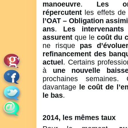
manoeuvre
.
Les or
répercutent
les effets d
l’OAT – Obligation assimi
ans
.
Les intervenant
assurent
que le
coût du c
ne risque
pas d’évolu
refinancement des banqu
actuel
. Certains professi
à
une nouvelle baiss
prochaines semaines. C
davantage
le coût de l’
le bas
.
2014, les mêmes taux