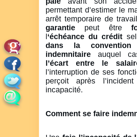
paie
avant son accide
permettant d’estimer le 
arrêt temporaire de travai
garantie
peut être
f
l
‘échéance du crédit
sel
dans la convention
indemnitaire
auquel cas
l’écart entre le salai
l’interruption de ses fonct
perçoit après l’incide
incapacité.
Comment se faire indemn