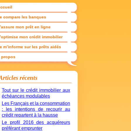
ccueil
e compare les banques
’assure mon prêt en ligne
’optimise mon crédit immobilier
e m’informe sur les prêts aidés
 propos
Articles récents
Tout sur le crédit immobilier aux
échéances modulables
Les Français et la consommation
: les intentions de recourir au
crédit repartent à la hausse
Le profil 2016 des acquéreurs
préférant emprunter