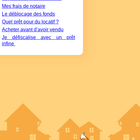
Mes frais de notaire
Le déblocage des fonds
Quel prêt pour du locatif ?
Acheter avant d'avoir vendu
Je défiscalise avec un prêt
infine