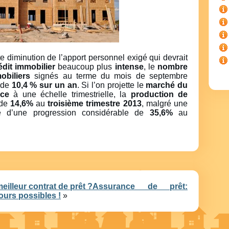
te diminution de l’apport personnel exigé qui devrait
édit immobilier
beaucoup plus
intense
, le
nombre
obiliers
signés au terme du mois de septembre
e de
10,4 % sur un an
. Si l’on projette le
marché du
nce
à une échelle trimestrielle, la
production de
 de
14,6%
au
troisième trimestre 2013
, malgré une
e d’une progression considérable de
35,6%
au
eilleur contrat de prêt ?
Assurance de prêt:
ours possibles !
»