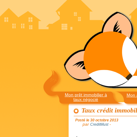
Mon prêt immobilier à
Mon 
taux négocié
Taux crédit immobili
Posté le 30 octobre 2013
par
-
CreditMust