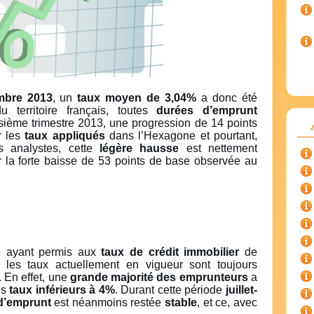
mbre 2013
, un
taux moyen de 3,04%
a donc été
 territoire français, toutes
durées d’emprunt
isième trimestre 2013, une progression de 14 points
r les
taux appliqués
dans l’Hexagone et pourtant,
s analystes, cette
légère hausse
est nettement
r la forte baisse de 53 points de base observée au
e ayant permis aux
taux de crédit immobilier
de
, les taux actuellement en vigueur sont toujours
. En effet, une
grande majorité des emprunteurs
a
es
taux inférieurs à 4%
. Durant cette période
juillet-
d’emprunt
est néanmoins restée
stable
, et ce, avec