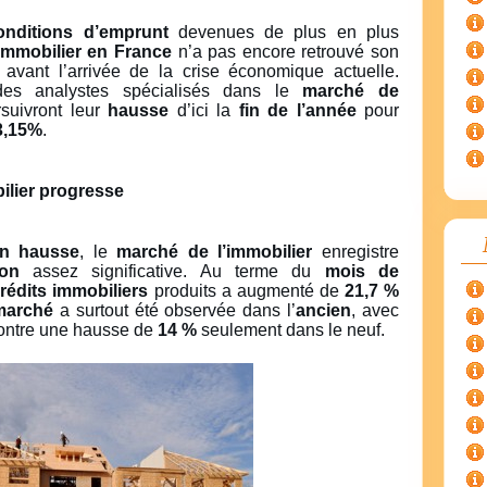
onditions d’emprunt
devenues de plus en plus
mmobilier en France
n’a pas encore retrouvé son
é avant l’arrivée de la crise économique actuelle.
des analystes spécialisés dans le
marché de
suivront leur
hausse
d’ici la
fin de l’année
pour
3,15%
.
ilier progresse
en hausse
, le
marché de l’immobilier
enregistre
ion
assez significative. Au terme du
mois de
rédits immobiliers
produits a augmenté de
21,7 %
marché
a surtout été observée dans l’
ancien
, avec
ntre une hausse de
14 %
seulement dans le neuf.