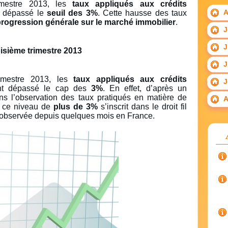
imestre 2013, les
taux appliqués aux crédits
A
 dépassé le
seuil des 3%
. Cette hausse des taux
rogression générale sur le marché immobilier
.
J
J
isième trimestre 2013
J
imestre 2013, les
taux appliqués aux crédits
J
t dépassé le cap des
3%
. En effet, d’après un
ans l’observation des taux pratiqués en matière de
A
 à ce niveau de
plus de 3%
s’inscrit dans le droit fil
 observée depuis quelques mois en France.