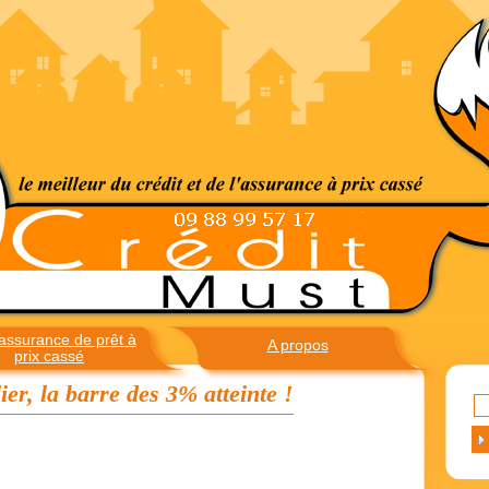
assurance de prêt à
A propos
prix cassé
er, la barre des 3% atteinte !