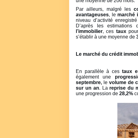
une moyenne de 206 mois.
Par ailleurs, malgré les
c
avantageuses
, le
marché i
niveau d’activité enregistr
D’après les estimations 
l’immobilier
, ces
taux
pour
s’établir à une moyenne de
Le marché du crédit immob
En parallèle à ces
taux 
également une
progress
septembre,
le
volume de c
sur un an
. La
reprise du 
une progression de
28,2%
co