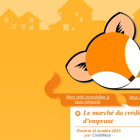
Mon prêt immobilier à
Mon 
taux négocié
Le marché du crédit
d’emprunt
Posté le 11 octobre 2013
par
-
CreditMust