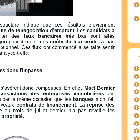
structure indique que ces résultats proviennent
ons de renégociation d’emprunt
. Les
candidats à
iter des
taux bancaires
très bas sont allés
que
pour discuter des
coûts de leur crédit
. À part
ceptionnel. Ces
flux
ont commencé à se faire sentir
nalyse-t-elle.
res dans l’impasse
s’avèrent donc trompeuses. En effet,
Mael Bernier
ransactions des entreprises immobilières
ont
nt par la même occasion que les
banques
n’ont fait
ouveaux
contrats de financement
. La
reprise des
au mois de juillet dernier n’a pas réveillé les
 propriété
.