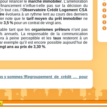
 pour relancer le
marché immobilier
. L’amélioration
financement n’influe-t-elle pas sur la décision du
n tout cas, l’
Observatoire Crédit Logement CSA
ire
évoluera à un rythme lent au cours des derniers
ier note que le
tarif moyen du prêt immobilier
ne
 de
3,5 %
pour un contrat de vingt ans.
lable tant que les
organismes prêteurs
n’ont pas
tifs annuels. La responsable de la communication
era à peine perceptible et les
taux
resteront à un
par exemple qu’il est encore possible aujourd’hui de
ingt ans au prix de 3,30 %
.
ous y sommes !
Regroupement de crédit … pour