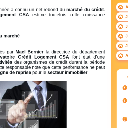
A
nnée a connu un net rebond du
marché du crédit
.
Logement CSA
estime toutefois cette croissance
J
J
du marché
J
J
ués par
Mael Bernier
la directrice du département
A
vatoire Crédit Logement CSA
font état d’une
ivités
des organismes de crédit durant la période
ette responsable note que cette performance ne peut
igne de reprise
pour le
secteur immobilier
.