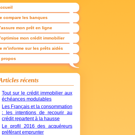
ccueil
e compare les banques
’assure mon prêt en ligne
’optimise mon crédit immobilier
e m’informe sur les prêts aidés
 propos
Articles récents
Tout sur le crédit immobilier aux
échéances modulables
Les Français et la consommation
: les intentions de recourir au
crédit repartent à la hausse
Le profil 2016 des acquéreurs
préférant emprunter