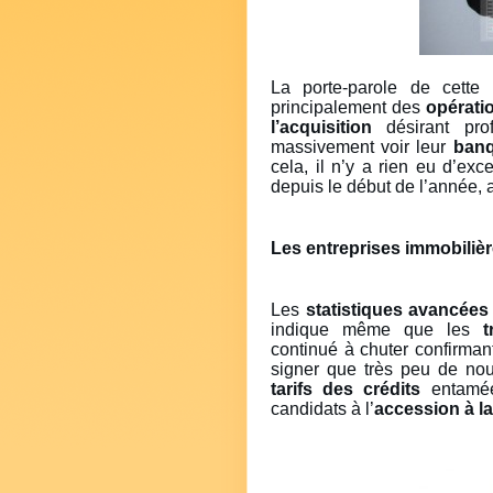
La porte-parole de cette 
principalement des
opérati
l’acquisition
désirant prof
massivement voir leur
ban
cela, il n’y a rien eu d’ex
depuis le début de l’année, a
Les entreprises immobiliè
Les
statistiques avancées
indique même que les
t
continué à chuter confirma
signer que très peu de n
tarifs des crédits
entamée 
candidats à l’
accession à la