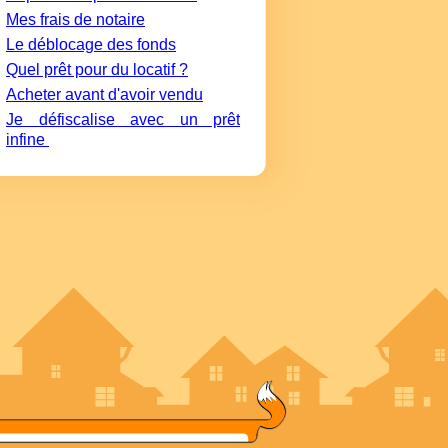
Mes frais de notaire
Le déblocage des fonds
Quel prêt pour du locatif ?
Acheter avant d'avoir vendu
Je défiscalise avec un prêt
infine