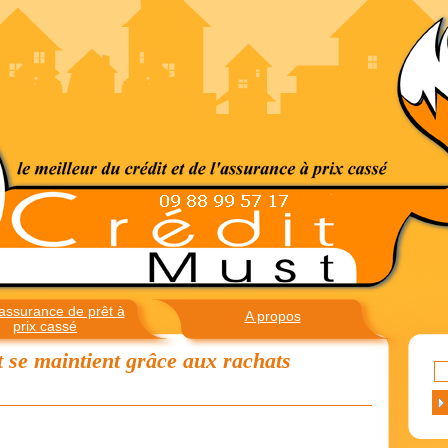
assurance de prêt à
A propos
prix cassé
 se maintient grâce aux rachats