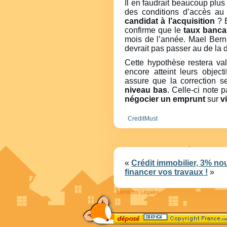
Il en faudrait beaucoup plus
des conditions d’accès au 
candidat à l’acquisition
? E
confirme que le
taux banca
mois de l’année. Mael Bern
devrait pas passer au de la
Cette hypothèse restera va
encore atteint leurs objec
assure que la correction s
niveau bas
. Celle-ci note 
négocier un emprunt
sur
v
CreditMust
«
Crédit immobilier, 3% n
financer vos travaux !
»
Mentions Légales