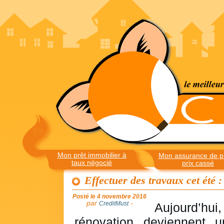
Mon prêt immobilier à
Mon assurance de pr
taux négocié
prix cassé
Effectuer des travaux cet été :
Posté le 4 novembre 2016
par
-
CreditMust
Aujourd’h
rénovation deviennent u