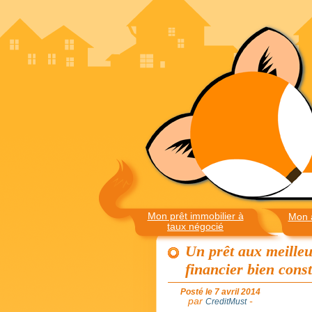
Mon prêt immobilier à
Mon 
taux négocié
Un prêt aux meille
financier bien const
Posté le 7 avril 2014
par
-
CreditMust