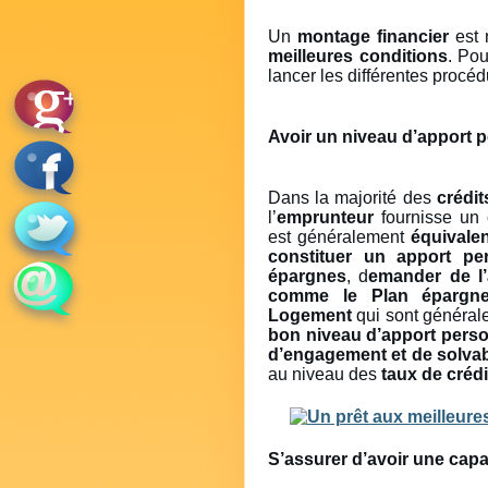
Un
montage financier
est 
meilleures conditions
. Pou
lancer les différentes procéd
Avoir un niveau d’apport p
Dans la majorité des
crédit
l’
emprunteur
fournisse un 
est généralement
équivale
constituer un apport pe
épargnes
, d
emander de l
comme le Plan épargn
Logement
qui sont général
bon niveau d’apport pers
d’engagement et de solvabi
au niveau des
taux de crédi
S’assurer d’avoir une cap