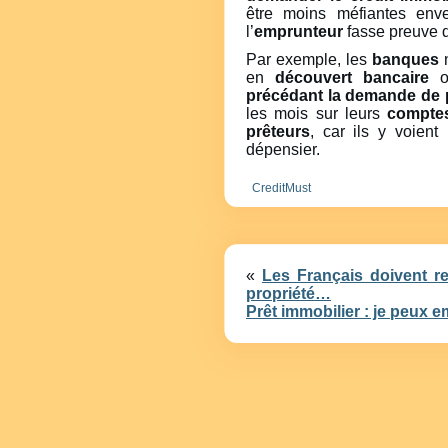
être moins méfiantes en
l’
emprunteur
fasse preuve 
Par exemple, les
banques
n
en
découvert bancaire
ou
précédant la demande de 
les mois sur leurs
compte
prêteurs
, car ils y voien
dépensier.
CreditMust
«
Les Français doivent re
propriété…
Prêt immobilier : je peux 