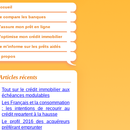
ccueil
e compare les banques
’assure mon prêt en ligne
’optimise mon crédit immobilier
e m’informe sur les prêts aidés
 propos
Articles récents
Tout sur le crédit immobilier aux
échéances modulables
Les Français et la consommation
: les intentions de recourir au
crédit repartent à la hausse
Le profil 2016 des acquéreurs
préférant emprunter