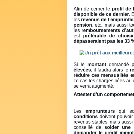
Afin de cerner le
profil de
disponible de ce dernier
. 
les
revenus de l’emprunte
pension
, etc., mais aussi t
les
remboursements d’autr
est
préférable de chois
dépasseraient pas les 33 
Si le
montant
demandé pa
élevées
, il faudra alors le
r
réduire ces mensualités 
ce cas les charges liées au c
se verra augmenté.
Attester d’un comportement
Les
emprunteurs
qui sou
conditions
doivent pouvoir
revenus stables, mais aussi 
conseillé de
solder une 
demander le crédit immob