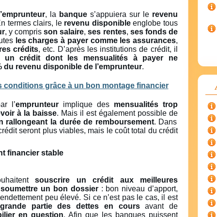
 l’emprunteur
, la
banque
s’appuiera sur le
revenu
En termes clairs, le
revenu disponible
englobe tous
ur
, y compris
son salaire
,
ses rentes
,
ses fonds de
outes
les charges à payer comme les assurances
,
es crédits
, etc. D’après les institutions de crédit, il
ir un crédit dont les mensualités à payer ne
% du revenu disponible de l’emprunteur
.
r l’
emprunteur
implique des
mensualités trop
evoir à la baisse
. Mais il est également possible de
en rallongeant la durée de remboursement
. Dans
rédit seront plus viables, mais le coût total du crédit
 financier stable
haitent
souscrire un crédit aux meilleures
soumettre un bon dossier
: bon niveau d’apport,
endettement peu élevé. Si ce n’est pas le cas, il est
grande partie des dettes en cours
avant de
ilier en question
. Afin que les banques puissent