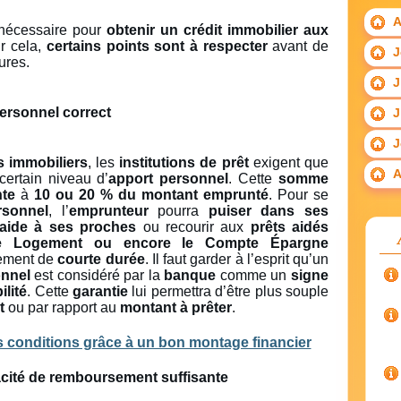
A
nécessaire pour
obtenir un crédit immobilier aux
r cela,
certains points sont à respecter
avant de
J
ures.
J
ersonnel correct
J
J
s immobiliers
, les
institutions de prêt
exigent que
A
certain niveau d’
apport personnel
. Cette
somme
nte
à
10 ou 20 % du montant emprunté
. Pour se
rsonnel
, l’
emprunteur
pourra
puiser dans ses
’aide à ses proches
ou recourir aux
prêts aidés
e Logement ou encore le Compte Épargne
ement de
courte durée
. Il faut garder à l’esprit qu’un
onnel
est considéré par la
banque
comme un
signe
lité
. Cette
garantie
lui permettra d’être plus souple
t
ou par rapport au
montant à prêter
.
acité de remboursement suffisante