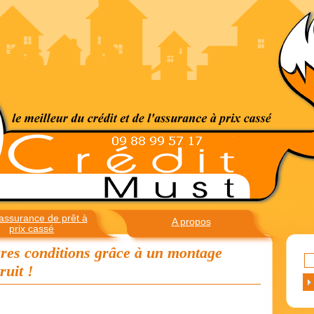
assurance de prêt à
A propos
prix cassé
ures conditions grâce à un montage
ruit !