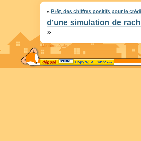
«
Prêt, des chiffres positifs pour le créd
d’une simulation de rach
»
Mentions Légales